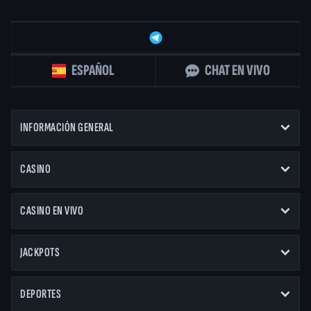
ESPAÑOL
CHAT EN VIVO
INFORMACIÓN GENERAL
CASINO
CASINO EN VIVO
JACKPOTS
DEPORTES