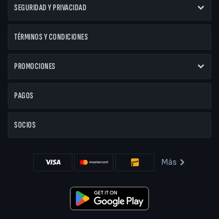
SEGURIDAD Y PRIVACIDAD
TÉRMINOS Y CONDICIONES
PROMOCIONES
PAGOS
SOCIOS
Más