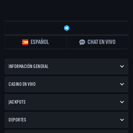
ESPAÑOL
CHAT EN VIVO
INFORMACIÓN GENERAL
CASINO EN VIVO
JACKPOTS
DEPORTES