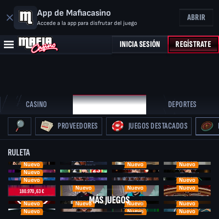
App de Mafiacasino
ABRIR
Accede a la app para disfrutar del juego
INICIA SESIÓN
REGÍSTRATE
CASINO
DEPORTES
CASINO EN VIVO
PROVEEDORES
JUEGOS DESTACADOS
RULETA
Nuevo
Nuevo
Nuevo
Nuevo
Nuevo
Nuevo
Nuevo
Nuevo
Nuevo
180.970,63 €
MÁS JUEGOS
Nuevo
Nuevo
Nuevo
Nuevo
Nuevo
Nuevo
Nuevo