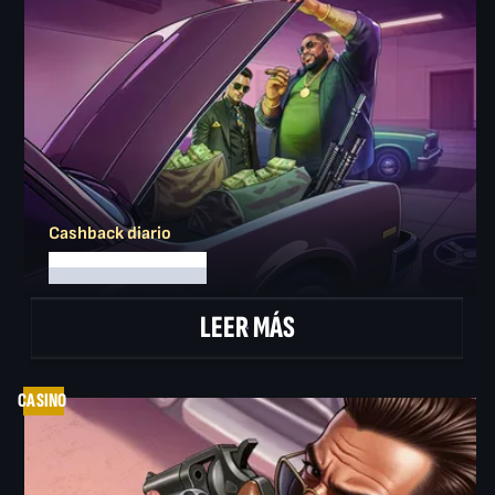
Cashback diario
15% HASTA 400 €
LEER MÁS
CASINO