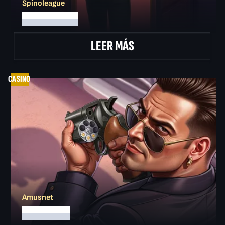
Spinoleague
12.000.000 €
LEER MÁS
CASINO
Amusnet
CASH BOMB