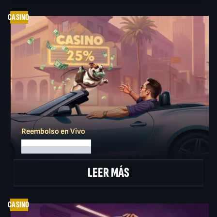
CASINO
Reembolso en Vivo
25% HASTA 200 €
LEER MÁS
CASINO