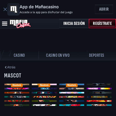
App de Mafiacasino
ABRIR
Accede a la app para disfrutar del juego
INICIA SESIÓN
REGÍSTRATE
CASINO
CASINO EN VIVO
DEPORTES
Atrás
MASCOT
Nuevo
Nuevo
Nuevo