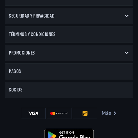
SEGURIDAD Y PRIVACIDAD
TÉRMINOS Y CONDICIONES
PROMOCIONES
PAGOS
SOCIOS
Más