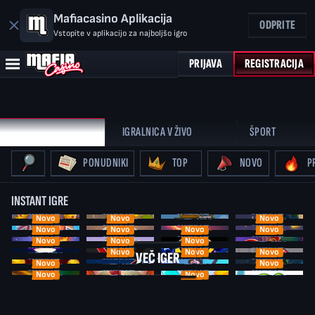
Mafiacasino Aplikacija
ODPRITE
Vstopite v aplikacijo za najboljšo igro
PRIJAVA
REGISTRACIJA
IGRALNICA V ŽIVO
ŠPORT
IGRALNICA
PONUDNIKI
TOP
NOVO
P
INSTANT IGRE
Novo
Novo
Novo
Novo
Novo
Novo
Novo
Novo
Novo
Novo
Novo
Novo
Novo
VEČ IGER
Novo
Novo
Novo
Novo