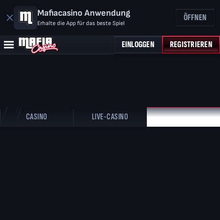
Mafiacasino Anwendung
ÖFFNEN
Erhalte die App für das beste Spiel
EINLOGGEN
REGISTRIEREN
CASINO
LIVE-CASINO
SPORT