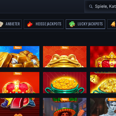
Spiele, Ka
ANBIETER
HEISSE JACKPOTS
LUCKY JACKPOTS
Neu
Neu
Neu
Neu
Neu