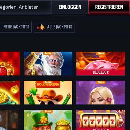
EINLOGGEN
REGISTRIEREN
tegorien, Anbieter
NEUE JACKPOTS
ALLE JACKPOTS
Neu
Neu
10.361,30 €
Neu
Neu
Neu