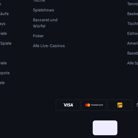
Tische
v
Tenni
Spielshows
äufe
Baske
Baccarat und
ays
Tisch
Würfel
iele
Eisho
Poker
Spiele
Ameri
Alle Live-Casinos
Baseb
iele
Alle 
ckpots
ele