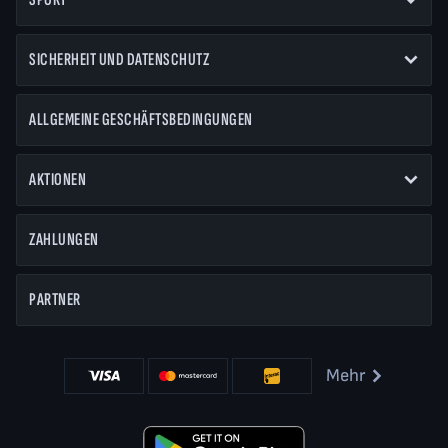
SICHERHEIT UND DATENSCHUTZ
ALLGEMEINE GESCHÄFTSBEDINGUNGEN
AKTIONEN
ZAHLUNGEN
PARTNER
Mehr