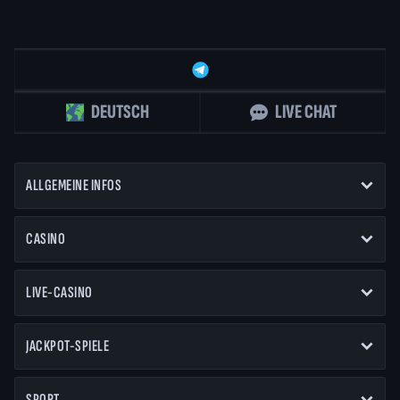
DEUTSCH
LIVE CHAT
ALLGEMEINE INFOS
CASINO
LIVE-CASINO
JACKPOT-SPIELE
SPORT