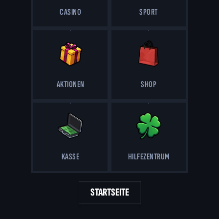
CASINO
SPORT
AKTIONEN
SHOP
KASSE
HILFEZENTRUM
STARTSEITE