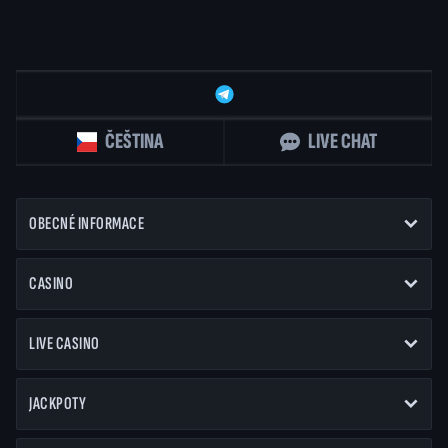
ČEŠTINA
LIVE CHAT
OBECNÉ INFORMACE
CASINO
LIVE CASINO
JACKPOTY