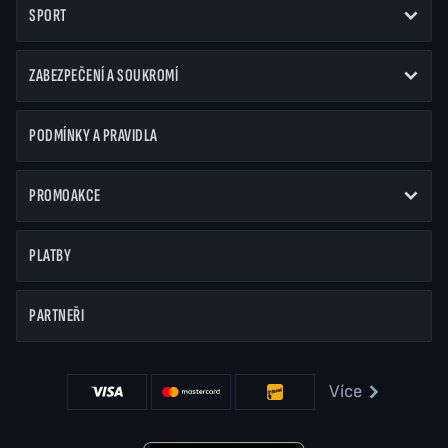
SPORT
ZABEZPEČENÍ A SOUKROMÍ
PODMÍNKY A PRAVIDLA
PROMOAKCE
PLATBY
PARTNEŘI
Více