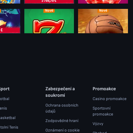
5 769,76 €
Nové
Nové
 €
Sport
Zabezpečení a
Promoakce
soukromí
otbal
Casino promoakce
Ochrana osobních
enis
Sportovní
údajů
promoakce
asketbal
Zodpovědné hraní
Výzvy
tolní Tenis
Oznámení o cookie