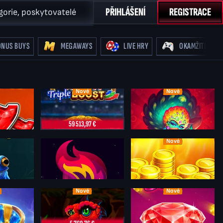
PŘIHLÁŠENÍ
REGISTRACE
gorie, poskytovatelé
ONUS BUYS
MEGAWAYS
LIVE HRY
OKAMŽITÉ HRY
Nové
Nové
59 513,97 €
Nové
Nové
Nové