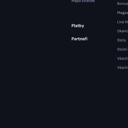
Mapa stránek
Bonus
Mega
Live H
Platby
Okamž
Partneři
Sloty
Stolní
Všech
Všech