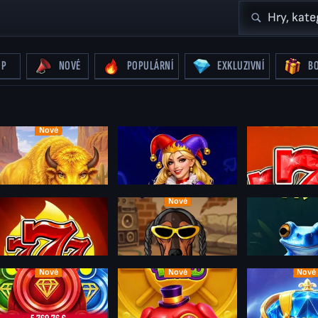
Hry, kate
OP
NOVÉ
POPULÁRNÍ
EXKLUZIVNÍ
B
Nové
Nové
Nové
Nové
Nové