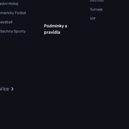
Obchod
ední Hokej
Turnaje
mericky Fotbal
VIP
aseball
Podmínky a
šechny Sporty
pravidla
Více