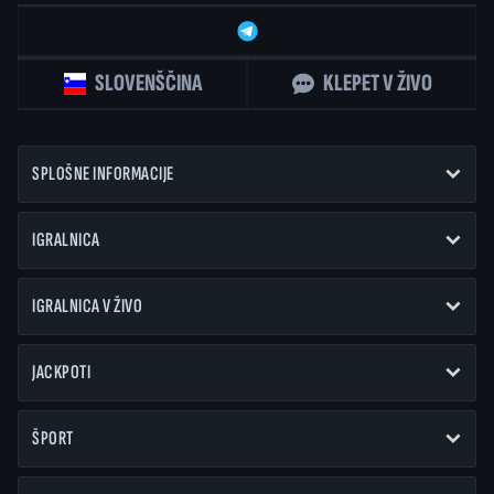
SLOVENŠČINA
KLEPET V ŽIVO
SPLOŠNE INFORMACIJE
IGRALNICA
IGRALNICA V ŽIVO
JACKPOTI
ŠPORT