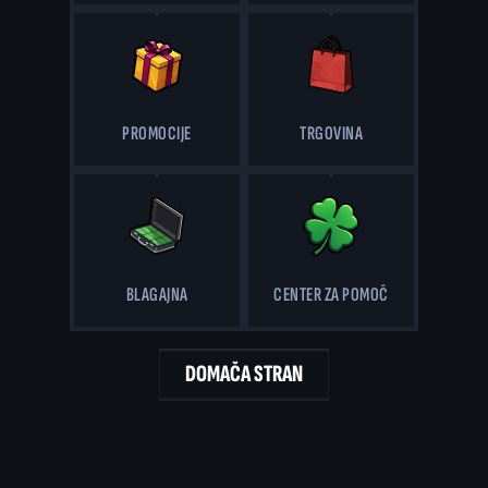
PROMOCIJE
TRGOVINA
BLAGAJNA
CENTER ZA POMOČ
DOMAČA STRAN