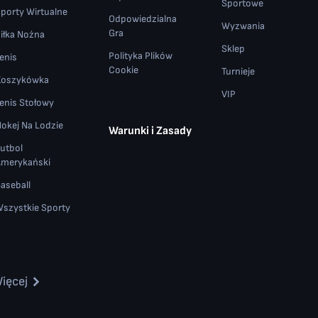
Sportowe
porty Wirtualne
Odpowiedzialna
Wyzwania
Gra
iłka Nożna
Sklep
Polityka Plików
enis
Cookie
Turnieje
Koszykówka
VIP
enis Stołowy
okej Na Lodzie
Warunki i Zasady
utbol
merykański
aseball
szystkie Sporty
ięcej