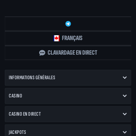
FRANÇAIS
CLAVARDAGE EN DIRECT
INFORMATIONS GÉNÉRALES
CASINO
CASINO EN DIRECT
JACKPOTS