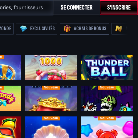
SE CONNECTER
S'INSCRIRE
ories, fournisseurs
MONDE
EXCLUSIVITÉS
ACHATS DE BONUS
MEGAW
au
au
Nouveau
Nouveau
Nouveau
Nouveau