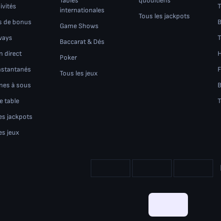
Tables
quoditiens
ivités
T
internationales
Tous les jackpots
s de bonus
B
Game Shows
ways
T
Baccarat & Dés
n direct
H
Poker
nstantanés
F
Tous les jeux
nes à sous
B
e table
T
es jackpots
es jeux