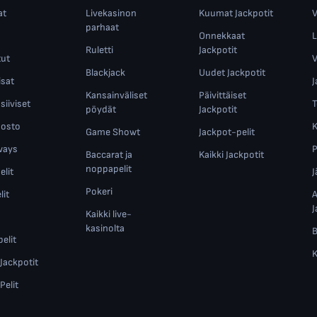
at
Livekasinon
Kuumat Jackpotit
V
parhaat
Onnekkaat
L
Ruletti
Jackpotit
tut
V
Blackjack
Uudet Jackpotit
sat
J
Kansainväliset
Päivittäiset
siiviset
T
pöydät
Jackpotit
osto
K
Game Showt
Jackpot-pelit
ways
P
Baccarat ja
Kaikki Jackpotit
noppapelit
elit
J
Pokeri
lit
A
J
Kaikki live-
kasinolta
B
elit
K
 Jackpotit
Pelit