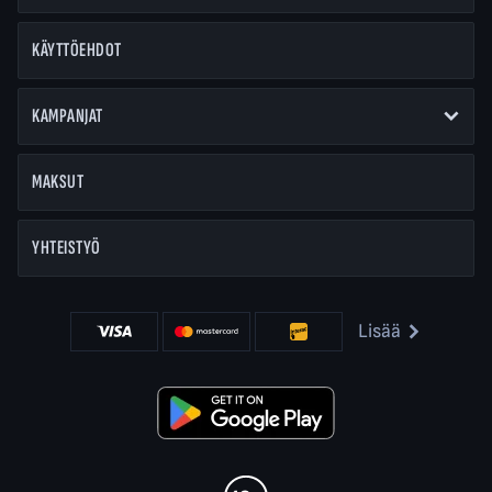
KÄYTTÖEHDOT
KAMPANJAT
MAKSUT
YHTEISTYÖ
Lisää