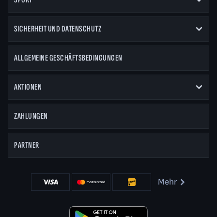
SICHERHEIT UND DATENSCHUTZ
ALLGEMEINE GESCHÄFTSBEDINGUNGEN
AKTIONEN
ZAHLUNGEN
PARTNER
Mehr