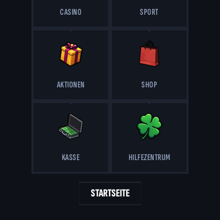
CASINO
SPORT
AKTIONEN
SHOP
KASSE
HILFEZENTRUM
STARTSEITE