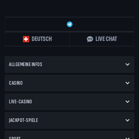
DEUTSCH
LIVE CHAT
ALLGEMEINE INFOS
CASINO
LIVE-CASINO
JACKPOT-SPIELE
SPORT