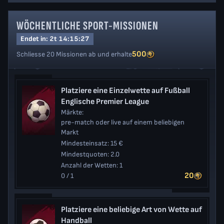
WÖCHENTLICHE SPORT-MISSIONEN
Endet in:
2t 14:15:27
500
Schliesse 20 Missionen ab und erhalte
Platziere eine Einzelwette auf Fußball
Englische Premier League
Märkte:
pre-match oder live auf einem beliebigen
Markt
Mindesteinsatz:
15 €
Mindestquoten:
2.0
Anzahl der Wetten:
1
20
0
/ 1
Platziere eine beliebige Art von Wette auf
Handball