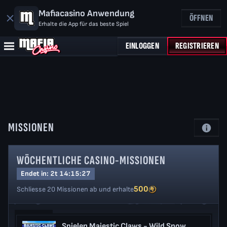
Mafiacasino Anwendung
ÖFFNEN
Erhalte die App für das beste Spiel
EINLOGGEN
REGISTRIEREN
MISSIONEN
WÖCHENTLICHE CASINO-MISSIONEN
Endet in:
2t 14:15:27
500
Schliesse 20 Missionen ab und erhalte
Spielen Majestic Claws - Wild Snow