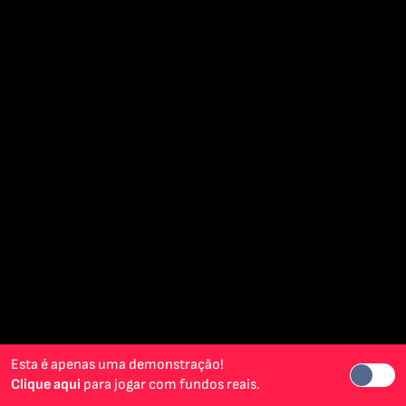
Esta é apenas uma demonstração!
Clique aqui
para jogar com fundos reais.