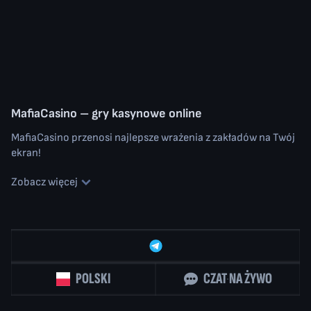
MafiaCasino – gry kasynowe online
MafiaCasino przenosi najlepsze wrażenia z zakładów na Twój
ekran!
Oferujemy wszystkie gry kasynowe, od najlepszych stołów z
Zobacz więcej
doświadczonymi krupierami po szybkie sloty. Nie mamy
godzin otwarcia, ponieważ nasze drzwi są zawsze otwarte, a
Ty możesz zawsze liczyć na hojne promocje, popularne gry i
administrację, która naprawdę dba o swoich klientów.
MafiaCasino posiada tysiące gier kasynowych w naszym
POLSKI
CZAT NA ŻYWO
internetowym skarbcu, wszystkie od najlepszych dostawców
w branży. Oznacza to, że masz niemal gwarancję, że
znajdziesz dokładnie tę kategorię, a nawet tytuł gry, którego