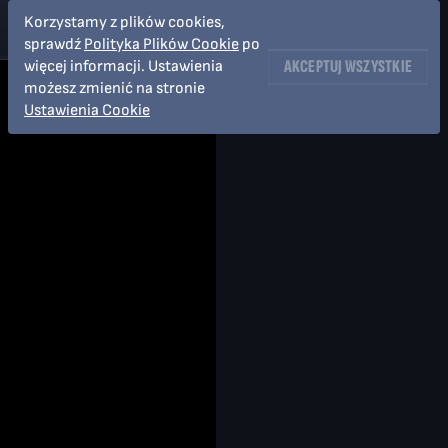
Korzystamy z plików cookies,
sprawdź
Polityka Plików Cookie
po
AKCEPTUJ WSZYSTKIE
więcej informacji. Ustawienia
możesz zmienić na stronie
Ustawienia Cookie