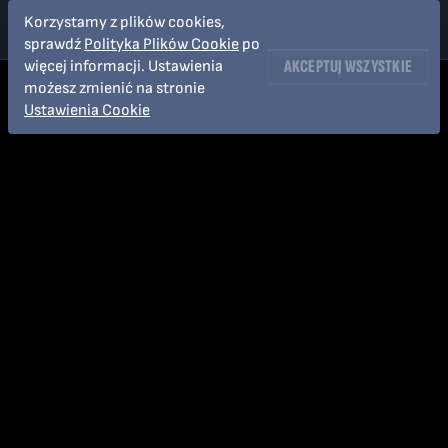
Korzystamy z plików cookies,
sprawdź
Polityka Plików Cookie
po
AKCEPTUJ WSZYSTKIE
więcej informacji. Ustawienia
możesz zmienić na stronie
Ustawienia Cookie