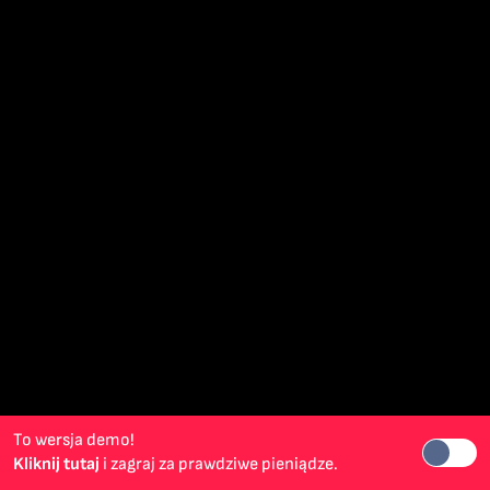
To wersja demo!
Kliknij tutaj
i zagraj za prawdziwe pieniądze.