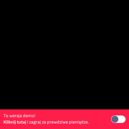
To wersja demo!
Kliknij tutaj
i zagraj za prawdziwe pieniądze.