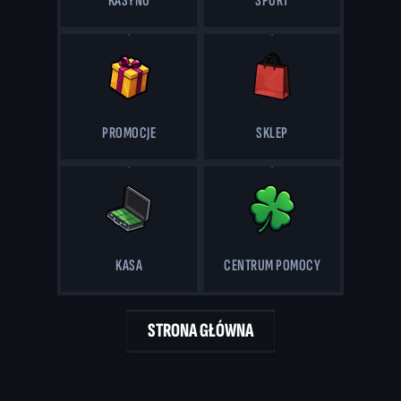
KASYNO
SPORT
PROMOCJE
SKLEP
KASA
CENTRUM POMOCY
STRONA GŁÓWNA