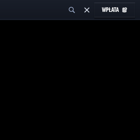
WPŁATA