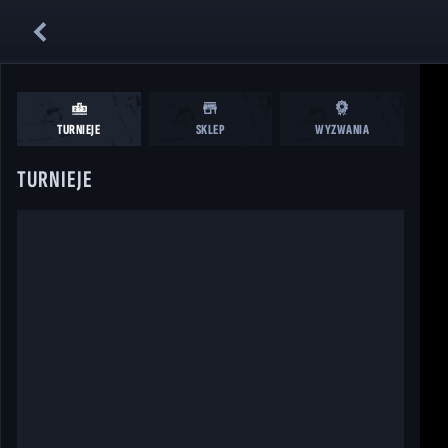
TURNIEJE
SKLEP
WYZWANIA
TURNIEJE