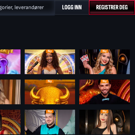
LOGG INN
REGISTRER DEG
egorier, leverandører
Ny
Ny
Ny
Ny
Ny
Ny