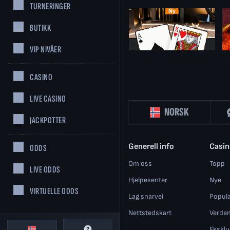
TURNERINGER
Ny
BUTIKK
VIP NIVÅER
CASINO
LIVE CASINO
NORSK
JACKPOTTER
Generell info
Casi
ODDS
Om oss
Topp
LIVE ODDS
Hjelpesenter
Nye
VIRTUELLE ODDS
Lag snarvei
Popul
Nettstedskart
Verde
Eksklu