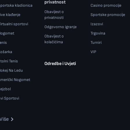
privatnost
portska kladionica
Casino promocije
Obavijest o
ive klađenje
Sportske promocije
privatnosti
irtualni sportovi
Izazovi
Odgovorno igranje
Nogomet
Trgovina
Obavijest o
kolačićima
enis
Turniri
ošarka
VIP
tolni Tenis
Odredbe i Uvjeti
okej Na Ledu
merički Nogomet
ejzbol
vi Sportovi
Više