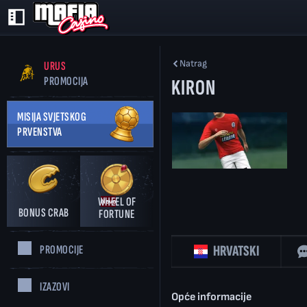
Natrag
URUS
PROMOCIJA
KIRON
MISIJA SVJETSKOG
PRVENSTVA
WHEEL OF
Novo
BONUS CRAB
FORTUNE
HRVATSKI
PROMOCIJE
IZAZOVI
Opće informacije