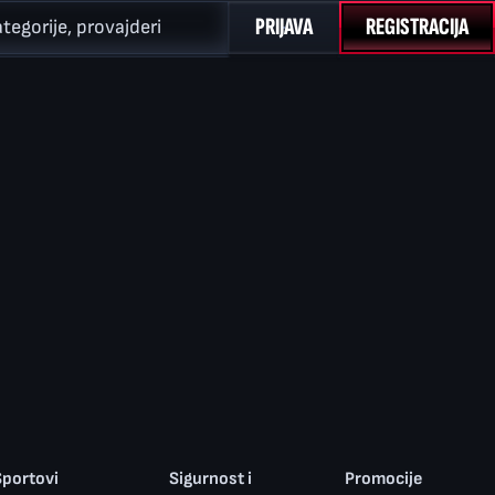
PRIJAVA
REGISTRACIJA
ategorije, provajderi
Sportovi
Sigurnost i
Promocije