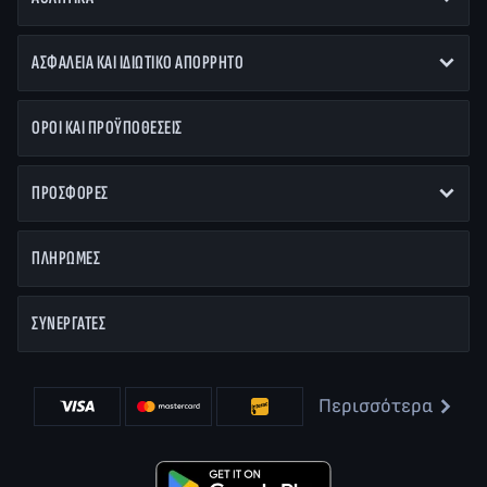
ΑΣΦΆΛΕΙΑ ΚΑΙ ΙΔΙΩΤΙΚΌ ΑΠΌΡΡΗΤΟ
ΌΡΟΙ ΚΑΙ ΠΡΟΫΠΟΘΈΣΕΙΣ
ΠΡΟΣΦΟΡΈΣ
ΠΛΗΡΩΜΈΣ
ΣΥΝΕΡΓΆΤΕΣ
Περισσότερα