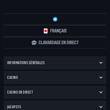
FRANÇAIS
CLAVARDAGE EN DIRECT
INFORMATIONS GÉNÉRALES
CASINO
CASINO EN DIRECT
JACKPOTS