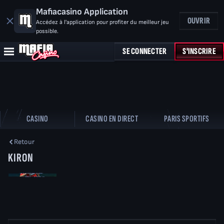
Mafiacasino Application
OUVRIR
Accédez à l'application pour profiter du meilleur jeu
possible.
SE CONNECTER
S'INSCRIRE
CASINO
CASINO EN DIRECT
PARIS SPORTIFS
Retour
KIRON