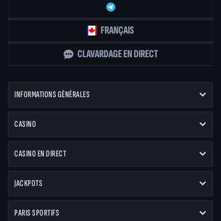
FRANÇAIS
CLAVARDAGE EN DIRECT
INFORMATIONS GÉNÉRALES
CASINO
CASINO EN DIRECT
JACKPOTS
PARIS SPORTIFS