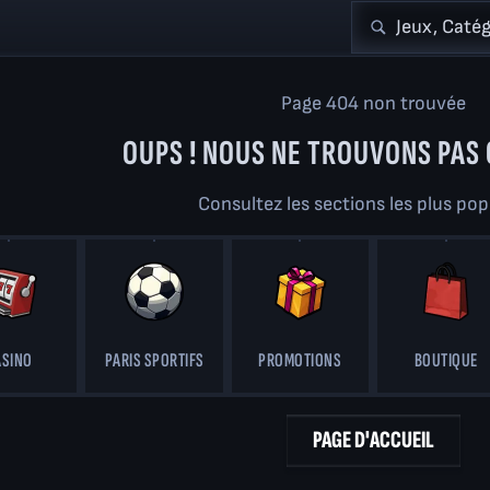
Jeux, Catég
Page 404 non trouvée
OUPS ! NOUS NE TROUVONS PAS
Consultez les sections les plus pop
ASINO
PARIS SPORTIFS
PROMOTIONS
BOUTIQUE
PAGE D'ACCUEIL