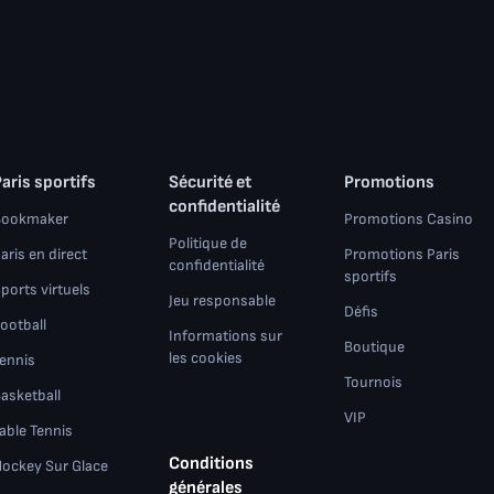
aris sportifs
Sécurité et
Promotions
confidentialité
Bookmaker
Promotions Casino
Politique de
aris en direct
Promotions Paris
confidentialité
sportifs
ports virtuels
Jeu responsable
Défis
ootball
Informations sur
Boutique
les cookies
ennis
Tournois
asketball
VIP
able Tennis
Conditions
ockey Sur Glace
générales