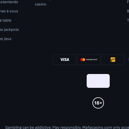
nstantanés
F
casino
nes à sous
B
e table
T
es jackpots
es Jeux
Gambling can be addictive. Play responsibly. Mafiacasino.com only acc