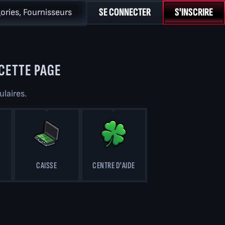
SE CONNECTER
S'INSCRIRE
ories, Fournisseurs
 CETTE PAGE
ulaires.
CAISSE
CENTRE D'AIDE