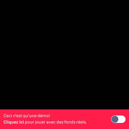
Ceci n'est qu'une démo!
Cliquez ici
pour jouer avec des fonds réels.