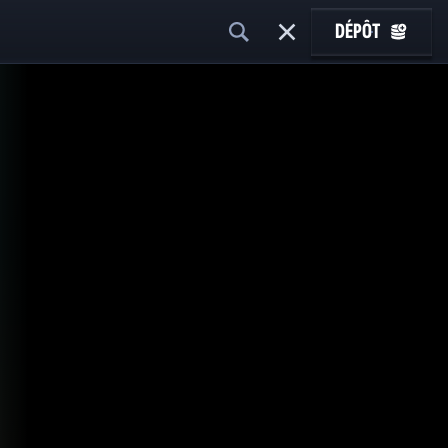
DÉPÔT