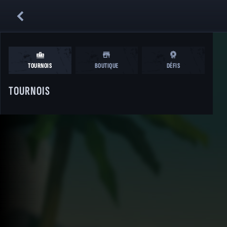
TOURNOIS
BOUTIQUE
DÉFIS
TOURNOIS