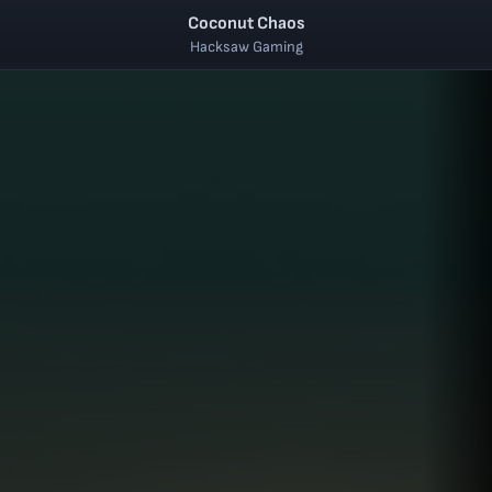
Coconut Chaos
Hacksaw Gaming