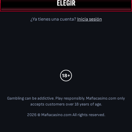
ELEGIR
¿Ya tienes una cuenta?
Inicia sesión
Gambling can be addictive. Play responsibly. Mafiacasino.com only
accepts customers over 18 years of age.
2026 © Mafiacasino.com All rights reserved.