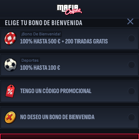
ELIGE TU BONO DE BIENVENIDA
¡Bono De Bienvenida!
100% HASTA 500 € + 200 TIRADAS GRATIS
Deportes
100% HASTA 100 €
TENGO UN CÓDIGO PROMOCIONAL
NO DESEO UN BONO DE BIENVENIDA