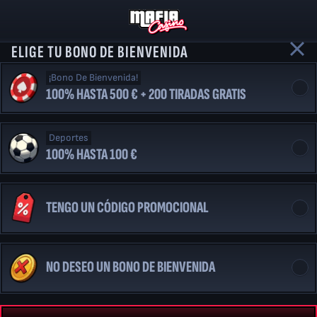
ELIGE TU BONO DE BIENVENIDA
¡Bono De Bienvenida!
100% HASTA 500 € + 200 TIRADAS GRATIS
Deportes
100% HASTA 100 €
TENGO UN CÓDIGO PROMOCIONAL
NO DESEO UN BONO DE BIENVENIDA