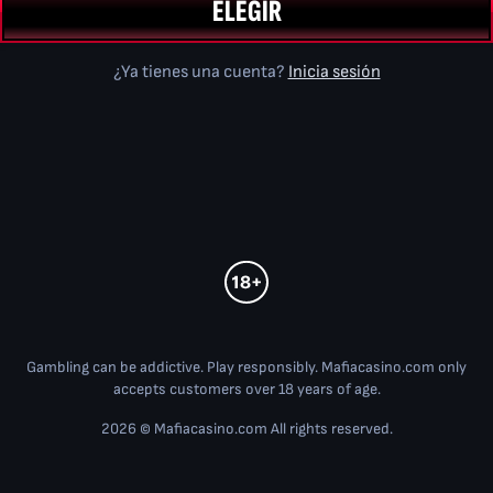
ELEGIR
¿Ya tienes una cuenta?
Inicia sesión
Gambling can be addictive. Play responsibly. Mafiacasino.com only
accepts customers over 18 years of age.
2026 © Mafiacasino.com All rights reserved.