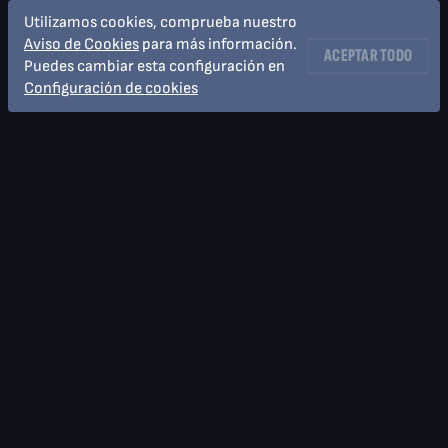
Utilizamos cookies, comprueba nuestro
Aviso de Cookies
para más información.
ACEPTAR TODO
Puedes cambiar esta configuración en
Configuración de cookies