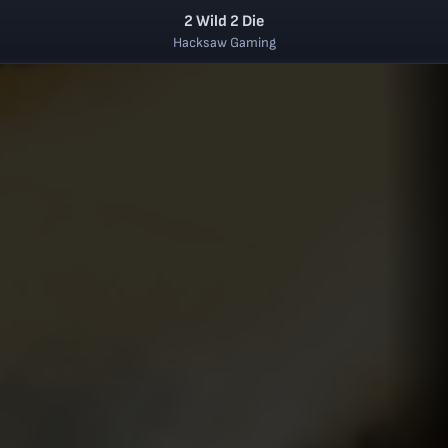
2 Wild 2 Die
Hacksaw Gaming