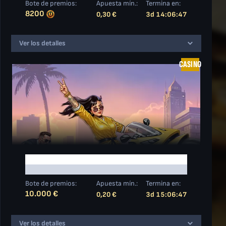
Bote de premios:
Apuesta mín.:
Termina en:
8200
0,30 €
3d 14:06:47
Ver los detalles
CASINO
GAME2SLOT CLASH
Bote de premios:
Apuesta mín.:
Termina en:
10.000 €
0,20 €
3d 15:06:47
Ver los detalles