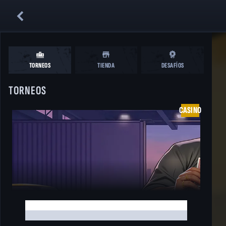
TORNEOS
TIENDA
DESAFÍOS
TORNEOS
CASINO
CARRERA SEMANAL DE URUS