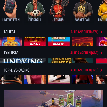
LIVE WETTEN
FUSSBALL
TENNIS
BASKETBALL
TISCH
BELIEBT
ALLE ANSEHEN (871)
Neu
13.744,59 €
138.692,03 €
EXKLUSIV
ALLE ANSEHEN (662)
TOP-LIVE-CASINO
ALLE ANSEHEN (173)