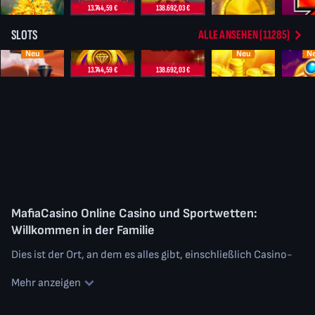
13.744,59 €
138.692,03 €
SLOTS
ALLE ANSEHEN (11285)
Neu
Neu
N
13.744,59 €
138.692,03 €
MafiaCasino Online Casino und Sportwetten:
Willkommen in der Familie
Dies ist der Ort, an dem es alles gibt, einschließlich Casino-
Spiele, Sportwetten und unglaubliche Wettaktionen.
Mehr anzeigen
Im MafiaCasino kannst du bei unseren tausenden von
Casinospielen, Sportwetten und verschiedenen Turnieren