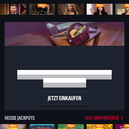
Neu
Neu
N
Tausche Deine Münzen Gegen 1.000 €
Belohnungen Ein!
JETZT EINKAUFEN
HEISSE JACKPOTS
ALLE ANSEHEN (359)
Neu
Neu
Neu
N