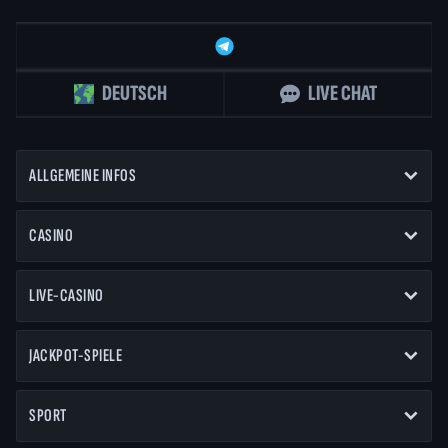
richtig viel Geld verdienen. Du kannst in unserem
Treueprogramm Münzen verdienen, die du im Bonus-Shop
einsetzen kannst, und den obersten Platz auf unserer VIP-
Leiter anstreben, wo es dein Schicksal ist, der Don aller
DEUTSCH
LIVE CHAT
Wetten zu werden.
Das MafiaCasino Sportbuch ist voll mit Quoten für alle deine
Lieblingssportwetten. Wette auf große Sportarten wie
ALLGEMEINE INFOS
Baseball, Tennis, American Football und Fußball. Du kannst
deine Wetten auf regionale Sportereignisse ausweiten oder
mit einem unserer unglaublichen Wett-Tools eine
CASINO
maßgeschneiderte Wette auf ein großes Ereignis
abschließen.
LIVE-CASINO
Im MafiaCasino Casino hast du eine riesige Auswahl an Slots,
Jackpots, Tisch- und Live Spielen, auf die du wetten kannst.
Genieße unsere Karten-, Würfel- und Roulettetische mit
JACKPOT-SPIELE
professionellen Moderatoren in den Kulissen aller großen
Anbieter. Du kannst auch zu einem Turnier oder einem Live-
Spiel aufsteigen und dich in die Reihen der scharfsinnigen
SPORT
Wettenden einreihen.