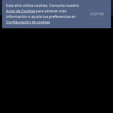
Este sitio utiliza cookies. Consulta nuestro
Aviso de Cookies
para obtener más
ACEPTAR
información o ajusta tus preferencias en
Configuración de cookies