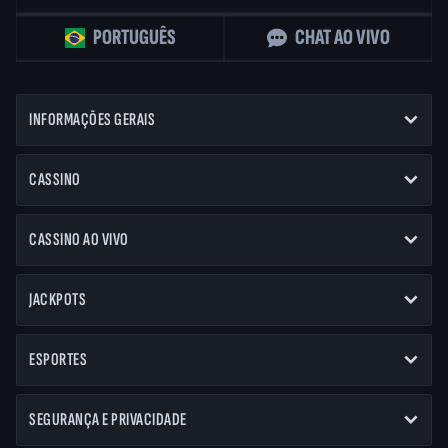
PORTUGUÊS
CHAT AO VIVO
INFORMAÇÕES GERAIS
CASSINO
CASSINO AO VIVO
JACKPOTS
ESPORTES
SEGURANÇA E PRIVACIDADE