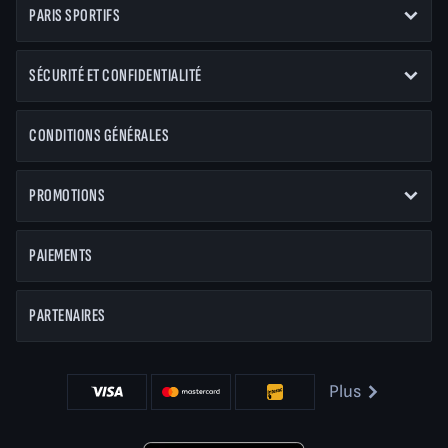
PARIS SPORTIFS
SÉCURITÉ ET CONFIDENTIALITÉ
CONDITIONS GÉNÉRALES
PROMOTIONS
PAIEMENTS
PARTENAIRES
Plus