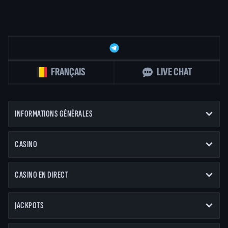
FRANÇAIS
LIVE CHAT
INFORMATIONS GÉNÉRALES
CASINO
CASINO EN DIRECT
JACKPOTS