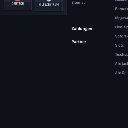
Sitemap
DEUTSCH
HILFEZENTRUM
Bonusk
Megaw
Live-Sp
Zahlungen
Sofort-
Partner
Slots
Tischsp
Alle Ja
Alle Spi