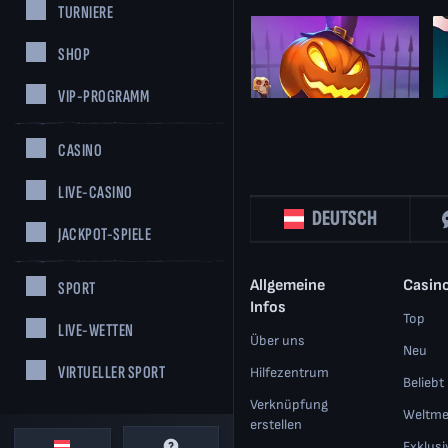
TURNIERE
SHOP
VIP-PROGRAMM
CASINO
LIVE-CASINO
DEUTSCH
JACKPOT-SPIELE
Allgemeine
Casin
SPORT
Infos
Top
LIVE-WETTEN
Über uns
Neu
VIRTUELLER SPORT
Hilfezentrum
Beliebt
Verknüpfung
Weltme
erstellen
Exklusi