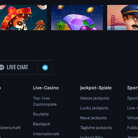
LIVE CHAT
o
Live-Casino
Jackpot-Spiele
Spor
Top-Live-
Heisse jackpots
Sport
Casinospiele
Lucky Jackpots
Live-
Roulette
Neue Jackpots
Virtue
Blackjack
isterschaft
Tägliche Jackpots
Fußba
Internationale
v
Jackpot Play
Tenni