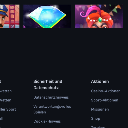
t
Sicherheit und
Aktionen
Datenschutz
wetten
Casino-Aktionen
Datenschutzhinweis
Wetten
Sport-Aktionen
Verantwortungsvolles
ller Sport
Missionen
Spielen
ll
Shop
Cookie-Hinweis
s
Turniere