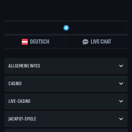
DEUTSCH
LIVE CHAT
ALLGEMEINE INFOS
CASINO
LIVE-CASINO
JACKPOT-SPIELE